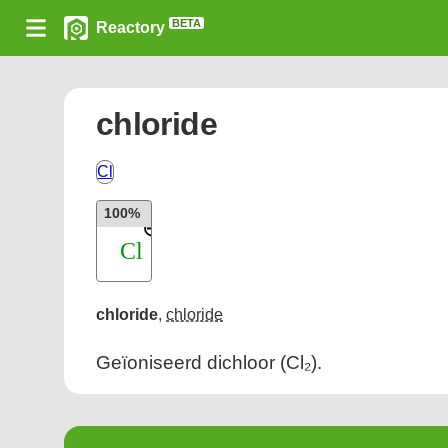
BETA
Reactory
chloride
Cl
100%
chloride
,
chloride
Geïoniseerd dichloor (Cl₂).